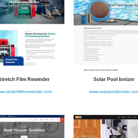
Stretch Film Rewinder
Solar Pool Ionizer
w.stretchfilmrewinder.com
www.solarpoolionizer.co