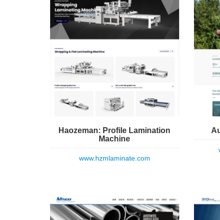
Haozeman: Profile Lamination
Au
Machine
www.hzmlaminate.com