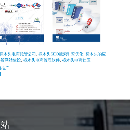
樟木头电商托管公司
,
樟木头SEO搜索引擎优化
,
樟木头响应
外贸网站建设
,
樟木头电商管理软件
,
樟木头电商社区
电商推广
制
网站