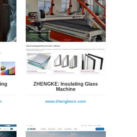
ing
ZHENGKE: Insulating Glass
Machine
m
www.zhengkecn.com