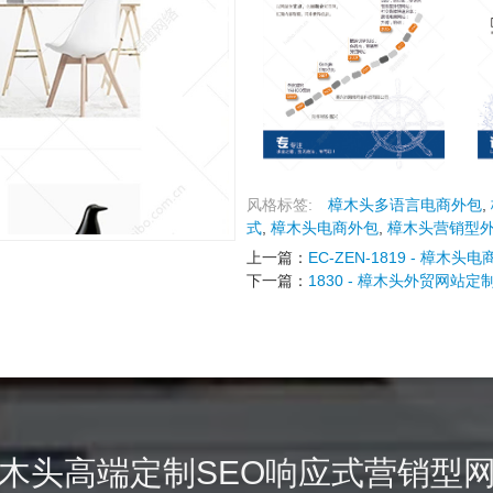
风格标签:
樟木头多语言电商外包
,
式
,
樟木头电商外包
,
樟木头营销型
上一篇：
EC-ZEN-1819 - 樟木头
下一篇：
1830 - 樟木头外贸网站定
木头高端定制SEO响应式营销型