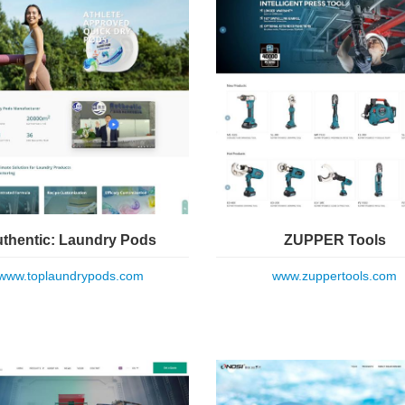
thentic: Laundry Pods
ZUPPER Tools
www.toplaundrypods.com
www.zuppertools.com