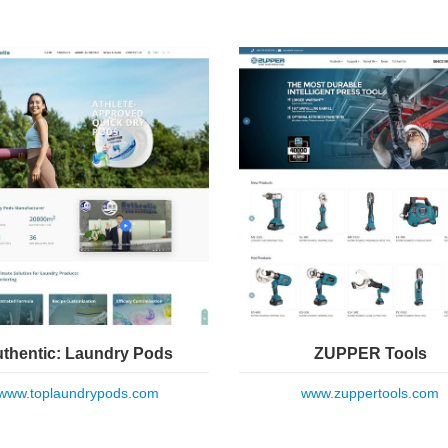
thentic: Laundry Pods
ZUPPER Tools
www.toplaundrypods.com
www.zuppertools.com