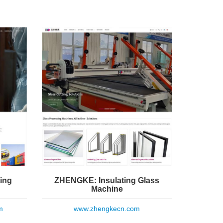
ing
ZHENGKE: Insulating Glass
Machine
m
www.zhengkecn.com