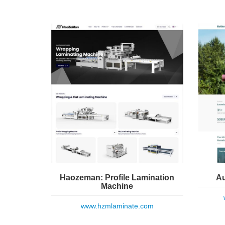
Haozeman: Profile Lamination
Au
Machine
www.hzmlaminate.com