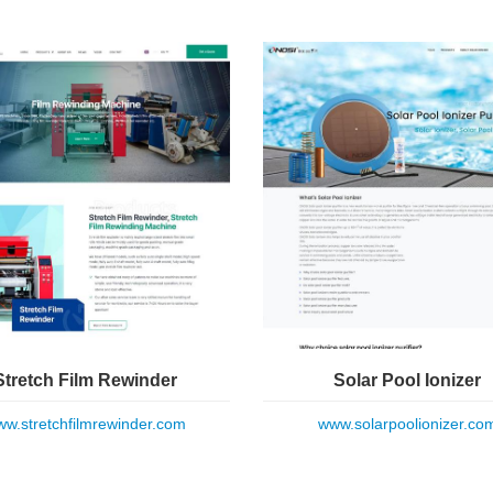
Stretch Film Rewinder
Solar Pool Ionizer
w.stretchfilmrewinder.com
www.solarpoolionizer.co