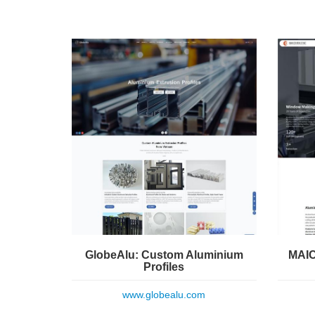
GlobeAlu: Custom Aluminium
MAIC
Profiles
www.globealu.com