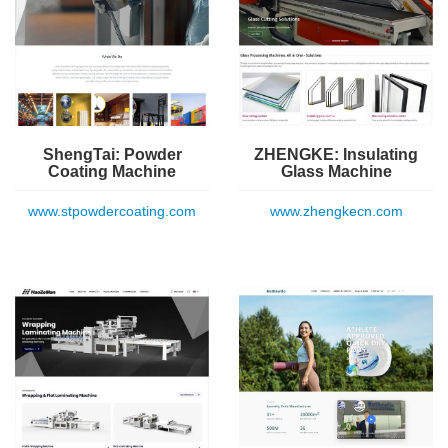
ShengTai: Powder
ZHENGKE: Insulating
Coating Machine
Glass Machine
www.stpowdercoating.com
www.zhengkecn.com