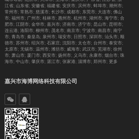
江省
;
山东省
;
安徽省
;
福建省
;
安庆市
;
滨州市
;
蚌埠市
;
潮州市
;
常州市
;
常熟市
;
慈溪市
;
长沙市
;
成都市
;
东莞市
;
大连市
;
佛山
市
;
福州市
;
广州市
;
桂林市
;
惠州市
;
杭州市
;
湖州市
;
海宁市
;
合
肥市
;
江阴市
;
金华市
;
嘉兴市
;
济南市
;
济宁市
;
昆山市
;
昆明市
;
连云港
;
洛阳市
;
柳州市
;
茂名市
;
南京市
;
宁波市
;
南昌市
;
南宁
市
;
青岛市
;
秦皇岛
;
泉州市
;
瑞安市
;
日照市
;
深圳市
;
汕头市
;
顺
德市
;
苏州市
;
绍兴市
;
石家庄
;
沈阳市
;
太仓市
;
台州市
;
泰安市
;
太原市
;
无锡市
;
温州市
;
潍坊市
;
威海市
;
武汉市
;
芜湖市
;
徐州
市
;
萧山市
;
厦门市
;
西安市
;
扬州市
;
义乌市
;
永康市
;
烟台市
;
珠
海市
;
中山市
;
肇庆市
;
湛江市
;
张家港
;
淄博市
;
郑州市
;
更多
嘉兴市海博网络科技有限公司