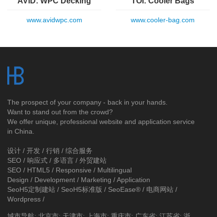
AVID: WPC Decking
TOI: Cooler Bags
www.avidwpc.com
www.cooler-bag.com
The prospect of your company - back in your hands.
Want to stand out from the crowd?
We offer unique, professional website and application service
in China.
设计 / 开发 / 行销 / 综合服务
SEO / 响应式 / 多语言 / 外贸建站
SEO / HTML5 / Responsive / Multilingual
Design / Development / Marketing / Application
SeoH5定制建站
/
SeoH5标准版
/
SeoEase®
/
电商网站
/
Wordpress
/
城市导航
:
北京市
;
天津市
;
上海市
;
重庆市
;
广东省
;
江苏省
;
浙