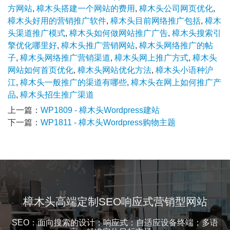
方网站
,
樟木头搭建一个网站的费用
,
樟木头公司网页优化
,
樟木头好用的营销推广软件
,
樟木头目前网络推广包括
,
樟木
头渠道推广模式
,
樟木头如何做网站推广广告
,
樟木头搜索引
擎优化哪里好
,
樟木头推广营销网站
,
樟木头网络推广的帖
子
,
樟木头网络推广营销渠道
,
樟木头网上推广方式
,
樟木头
网站如何首页优化
,
樟木头网站优化方法
,
樟木头小语种沪
江
,
樟木头一般推广的渠道有哪些
,
樟木头在网上如何推广产
品
,
樟木头招生推广渠道
上一篇：
WP1809 - 樟木头Wordpress建站
下一篇：
WP1811 - 樟木头Wordpress购物主题
樟木头高端定制SEO响应式营销型网站
SEO：面向搜索的设计；响应式：自适应设备终端；多语