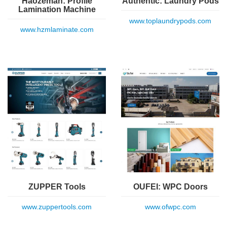
Haozeman: Profile
Authentic: Laundry Pods
Lamination Machine
www.toplaundrypods.com
www.hzmlaminate.com
ZUPPER Tools
OUFEI: WPC Doors
www.zuppertools.com
www.ofwpc.com