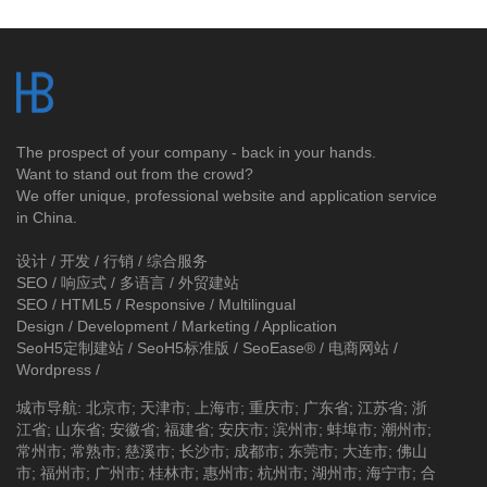
The prospect of your company - back in your hands.
Want to stand out from the crowd?
We offer unique, professional website and application service
in China.
设计 / 开发 / 行销 / 综合服务
SEO / 响应式 / 多语言 / 外贸建站
SEO / HTML5 / Responsive / Multilingual
Design / Development / Marketing / Application
SeoH5定制建站
/
SeoH5标准版
/
SeoEase®
/
电商网站
/
Wordpress
/
城市导航
:
北京市
;
天津市
;
上海市
;
重庆市
;
广东省
;
江苏省
;
浙
江省
;
山东省
;
安徽省
;
福建省
;
安庆市
;
滨州市
;
蚌埠市
;
潮州市
;
常州市
;
常熟市
;
慈溪市
;
长沙市
;
成都市
;
东莞市
;
大连市
;
佛山
市
;
福州市
;
广州市
;
桂林市
;
惠州市
;
杭州市
;
湖州市
;
海宁市
;
合