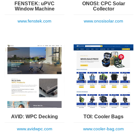
FENSTEK: uPVC
ONOSI: CPC Solar
Window Machine
Collector
www.fenstek.com
www.onosisolar.com
AVID: WPC Decking
TOI: Cooler Bags
www.avidwpc.com
www.cooler-bag.com