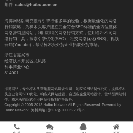
邮件:
sales@haibo.com.cn
海博网络以研究搜寻引擎行销多年的经验，根据最佳化的网络
行销策略，为樟木头客户建立完全符合SEO标准的全方位整体
网络营销型网站，利用独特的网络行销方式，使用各种不同网
络行销工具，搜索引擎优化(SEO)、社交网络优化(SNS)、视频
营销(Youtube)，帮助樟木头外贸企业拓展外贸市场。
浙江省嘉兴市
经济技术开发区龙凤路
利丰商业中心
314001
海博网络，专业樟木头营销型网站建设公司、响应式网站制作公司，提供樟木
头企业官网SEO优化、响应式网站建设、自适应企业网站设计、营销型网站制
作、樟木头响应式企业网站模板制作等服务。
Copyright © 2005-2018 Haibo Network All Rights Reserved. Powered by
Haibo Network
|
海博网络
|
浙ICP备10006920号-6