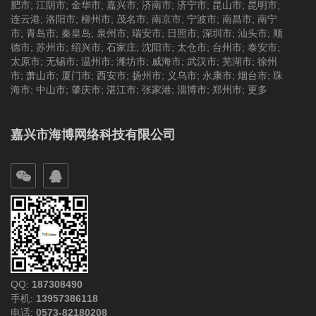
肥市
;
江阴市
;
金华市
;
嘉兴市
;
济南市
;
济宁市
;
昆山市
;
昆明市
;
连云港
;
洛阳市
;
柳州市
;
茂名市
;
南京市
;
宁波市
;
南昌市
;
南宁
市
;
青岛市
;
秦皇岛
;
泉州市
;
瑞安市
;
日照市
;
深圳市
;
汕头市
;
顺
德市
;
苏州市
;
绍兴市
;
石家庄
;
沈阳市
;
太仓市
;
台州市
;
泰安市
;
太原市
;
无锡市
;
温州市
;
潍坊市
;
威海市
;
武汉市
;
芜湖市
;
徐州
市
;
萧山市
;
厦门市
;
西安市
;
扬州市
;
义乌市
;
永康市
;
烟台市
;
珠
海市
;
中山市
;
肇庆市
;
湛江市
;
张家港
;
淄博市
;
郑州市
;
更多
嘉兴市海博网络科技有限公司
QQ:
187308490
手机:
13957386118
电话:
0573-82180208